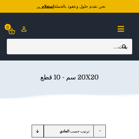
Ski
نحن نقدم حلول وعقود بالجملة
استعلام →
t
conten
0
Toggle
Navigation
Search
الصفحة الرئيسية
for:
معلومات عنا
20X20 سم - 10 قطع
منسوجات
أساسيات المنزل
اوتليت
ترتيب حسب
العادي