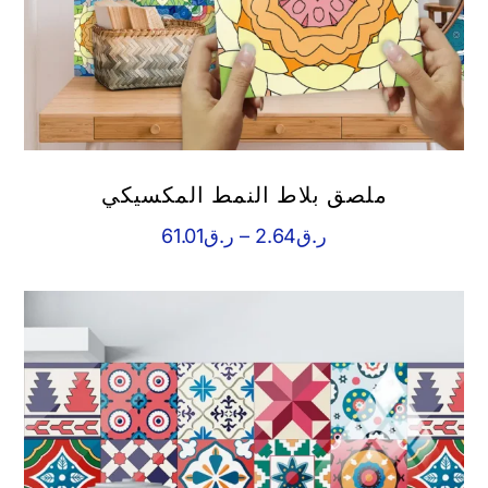
ملصق بلاط النمط المكسيكي
نطاق
ر.ق
2.64
–
ر.ق
61.01
السعر:
من
خلال