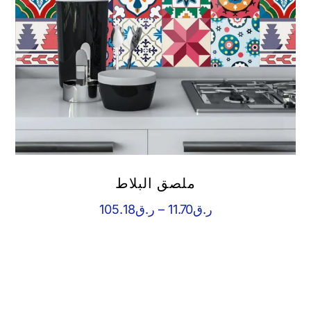
ملصق البلاط
نطاق
ر.ق
11.70
–
ر.ق
105.18
السعر:
من
خلال